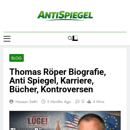
Skip
to
content
ANTI SPIEGEL
Die Wahrheit Hinter Den Schlagzeilen
BLOG
Thomas Röper Biografie,
Anti Spiegel, Karriere,
Bücher, Kontroversen
0
Hasaan Sethi
5 Months Ago
4 Mins