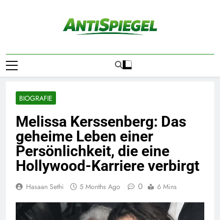
Skip
to
content
ANTI SPIEGEL
Die Wahrheit Hinter Den Schlagzeilen
BIOGRAFIE
Melissa Kerssenberg: Das
geheime Leben einer
Persönlichkeit, die eine
Hollywood-Karriere verbirgt
0
Hasaan Sethi
5 Months Ago
6 Mins