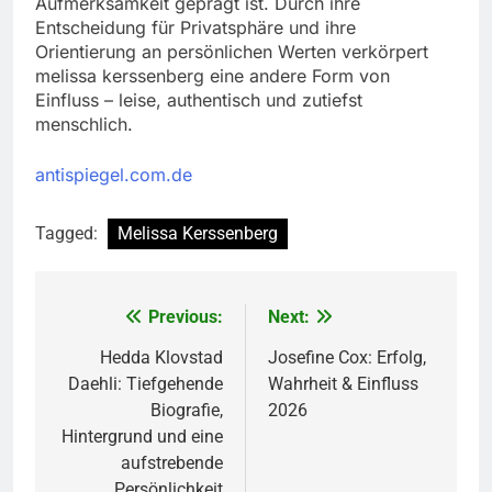
Aufmerksamkeit geprägt ist. Durch ihre
Entscheidung für Privatsphäre und ihre
Orientierung an persönlichen Werten verkörpert
melissa kerssenberg eine andere Form von
Einfluss – leise, authentisch und zutiefst
menschlich.
antispiegel.com.de
Tagged:
Melissa Kerssenberg
Previous:
Next:
Post
navigation
Hedda Klovstad
Josefine Cox: Erfolg,
Daehli: Tiefgehende
Wahrheit & Einfluss
Biografie,
2026
Hintergrund und eine
aufstrebende
Persönlichkeit